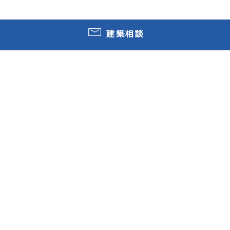
建築相談
ホーム
採用情報
インタビュー
HAYASHI
建築相談
CONTACT
当社への建築のご相談・ご依頼等はこちら